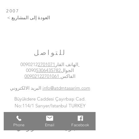
2007
< العودة إلى المشاريع
للتواصل
2701071
الهاتف القار0090212
الجوال0090
5306435782
الفاكس
00902122701061
info@atdmtasarim.com
البريد الالكتروني
Büyükdere Caddesi Çayırbaşı Cad.
No:114/1 Sarıyer/Istanbul TURKEY
Phone
Email
Facebook
البريد الالكتروني