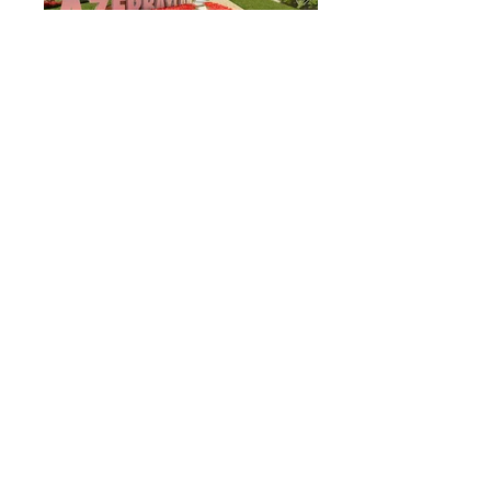
للتواصل
2701071
الهاتف القار0090212
الجوال0090
5306435782
الفاكس
00902122701061
info@atdmtasarim.com
البريد الالكتروني
Büyükdere Caddesi Çayırbaşı Cad.